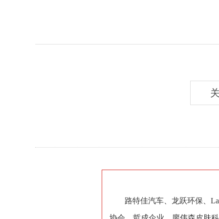
路特佳汽车、龙跃环保、L
协会、哲成企业、廖伟森皮肤科