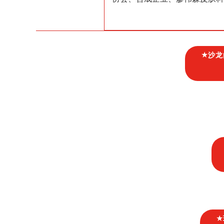
★
沙龙
★