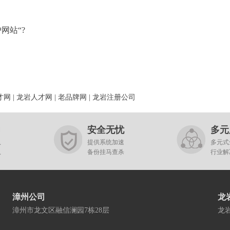
网站“?
才网
|
龙岩人才网
|
老品牌网
|
龙岩注册公司
力
安全无忧
多元
队
提供系统加速
多元式
队
备份挂马查杀
行业解
漳州公司
龙
漳州市龙文区融信澜园7栋28层
龙